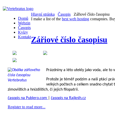
Hlavní stránka
Časopis
Zářiové číslo časopisu
Domů
I make a list of the
best web hosting
comapnies. Buy
Webzin
Časopis
Kvízy
Kontakt
Zářiové číslo časopisu
Created on 14 September 20
Category:
On-line časopis Vertebratus.cz
Prázdniny a léto utekly jako voda, ale to
Protože je téměř podzim a naši ptáci právě
velkých počtech a celkem snadno chytat t
zimovištích a hnízdištích, či jejich filopatrii.
časopis na Publero.com
|
časopis na Rajknih.cz
Register to read more...