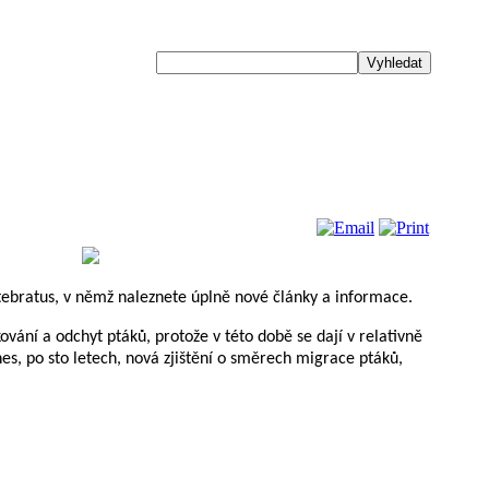
ebratus | obnovuje neurony
Written by Redakce Vertebratus.cz
ertebratus, v němž naleznete úplně nové články a informace.
ování a odchyt ptáků, protože v této době se dají v relativně
es, po sto letech, nová zjištění o směrech migrace ptáků,