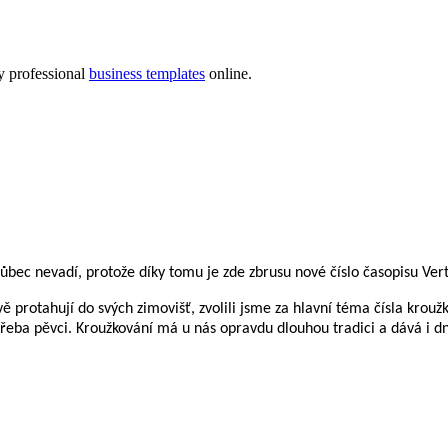
 professional
business templates
online.
Vert
13
 vůbec nevadí, protože díky tomu je zde zbrusu nové číslo časopisu V
 protahují do svých zimovišť, zvolili jsme za hlavní téma čísla kroužk
řeba pěvci. Kroužkování má u nás opravdu dlouhou tradici a dává i dn