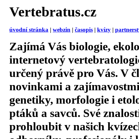
Vertebratus.cz
úvodní stránka
|
webzin
|
časopis
|
kvízy
|
partnerst
Zajímá Vás
biologie, ekolo
internetový vertebratologi
určený právě pro Vás. V 
novinkami a zajímavostm
genetiky, morfologie i etol
ptáků a savců. Své znalost
prohloubit v našich kvízec