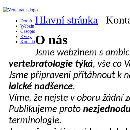
Hlavní stránka
Konta
Domů
Webzin
Časopis
O nás
Kvízy
Kontakt
Jsme webzinem s ambic
vertebratologie týká
, vše co 
Jsme připraveni přitáhnout k 
laické nadšence
.
Víme, že nejste v oboru žádní z
Publikujeme proto
nezjednod
terminologie.